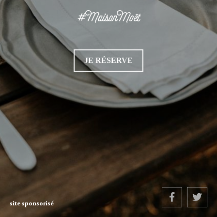
#MaisonMoët
JE RÉSERVE
site sponsorisé